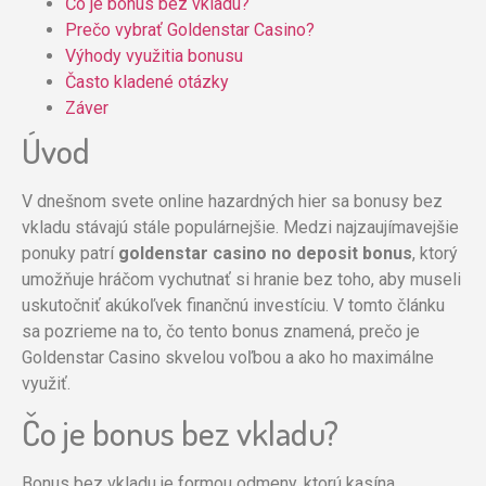
Čo je bonus bez vkladu?
Prečo vybrať Goldenstar Casino?
Výhody využitia bonusu
Často kladené otázky
Záver
Úvod
V dnešnom svete online hazardných hier sa bonusy bez
vkladu stávajú stále populárnejšie. Medzi najzaujímavejšie
ponuky patrí
goldenstar casino no deposit bonus
, ktorý
umožňuje hráčom vychutnať si hranie bez toho, aby museli
uskutočniť akúkoľvek finančnú investíciu. V tomto článku
sa pozrieme na to, čo tento bonus znamená, prečo je
Goldenstar Casino skvelou voľbou a ako ho maximálne
využiť.
Čo je bonus bez vkladu?
Bonus bez vkladu je formou odmeny, ktorú kasína