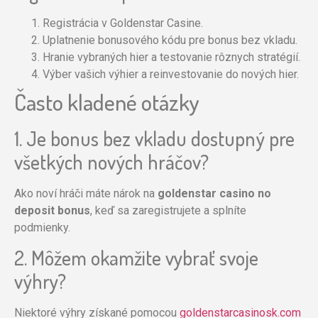
Registrácia v Goldenstar Casine.
Uplatnenie bonusového kódu pre bonus bez vkladu.
Hranie vybraných hier a testovanie rôznych stratégií.
Výber vašich výhier a reinvestovanie do nových hier.
Často kladené otázky
1. Je bonus bez vkladu dostupný pre
všetkých nových hráčov?
Ako noví hráči máte nárok na
goldenstar casino no
deposit bonus
, keď sa zaregistrujete a splníte
podmienky.
2. Môžem okamžite vybrať svoje
výhry?
Niektoré výhry získané pomocou
goldenstarcasinosk.com