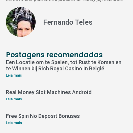
Fernando Teles
Postagens recomendadas
Een Locatie om te Spelen, tot Rust te Komen en
te Winnen bij Rich Royal Casino in België
Leia mais
Real Money Slot Machines Android
Leia mais
Free Spin No Deposit Bonuses
Leia mais