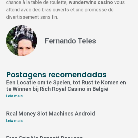
chance à la table de roulette,
wunderwins casino
vous
attend avec des bras ouverts et une promesse de
divertissement sans fin.
Fernando Teles
Postagens recomendadas
Een Locatie om te Spelen, tot Rust te Komen en
te Winnen bij Rich Royal Casino in België
Leia mais
Real Money Slot Machines Android
Leia mais