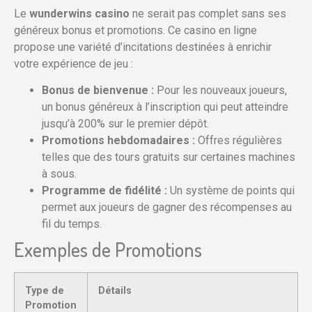
Le
wunderwins casino
ne serait pas complet sans ses
généreux bonus et promotions. Ce casino en ligne
propose une variété d’incitations destinées à enrichir
votre expérience de jeu :
Bonus de bienvenue :
Pour les nouveaux joueurs,
un bonus généreux à l’inscription qui peut atteindre
jusqu’à 200% sur le premier dépôt.
Promotions hebdomadaires :
Offres régulières
telles que des tours gratuits sur certaines machines
à sous.
Programme de fidélité :
Un système de points qui
permet aux joueurs de gagner des récompenses au
fil du temps.
Exemples de Promotions
Type de
Détails
Promotion