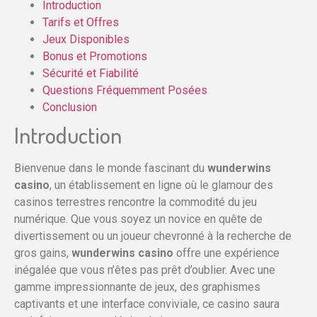
Introduction
Tarifs et Offres
Jeux Disponibles
Bonus et Promotions
Sécurité et Fiabilité
Questions Fréquemment Posées
Conclusion
Introduction
Bienvenue dans le monde fascinant du
wunderwins
casino
, un établissement en ligne où le glamour des
casinos terrestres rencontre la commodité du jeu
numérique. Que vous soyez un novice en quête de
divertissement ou un joueur chevronné à la recherche de
gros gains,
wunderwins casino
offre une expérience
inégalée que vous n’êtes pas prêt d’oublier. Avec une
gamme impressionnante de jeux, des graphismes
captivants et une interface conviviale, ce casino saura