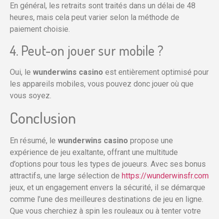
En général, les retraits sont traités dans un délai de 48
heures, mais cela peut varier selon la méthode de
paiement choisie.
4. Peut-on jouer sur mobile ?
Oui, le
wunderwins casino
est entièrement optimisé pour
les appareils mobiles, vous pouvez donc jouer où que
vous soyez.
Conclusion
En résumé, le
wunderwins casino
propose une
expérience de jeu exaltante, offrant une multitude
d’options pour tous les types de joueurs. Avec ses bonus
attractifs, une large sélection de
https://wunderwinsfr.com
jeux, et un engagement envers la sécurité, il se démarque
comme l’une des meilleures destinations de jeu en ligne.
Que vous cherchiez à spin les rouleaux ou à tenter votre