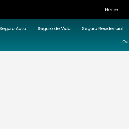
Home
Seguro Auto
Seguro de Vida
Seguro Residencial
Ou