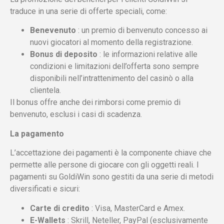
traduce in una serie di offerte speciali, come:
Benevenuto
: un premio di benvenuto concesso ai
nuovi giocatori al momento della registrazione.
Bonus di deposito
: le informazioni relative alle
condizioni e limitazioni dell’offerta sono sempre
disponibili nell’intrattenimento del casinò o alla
clientela.
Il bonus offre anche dei rimborsi come premio di
benvenuto, esclusi i casi di scadenza.
La pagamento
L’accettazione dei pagamenti è la componente chiave che
permette alle persone di giocare con gli oggetti reali. I
pagamenti su GoldiWin sono gestiti da una serie di metodi
diversificati e sicuri:
Carte di credito
: Visa, MasterCard e Amex.
E-Wallets
: Skrill, Neteller, PayPal (esclusivamente