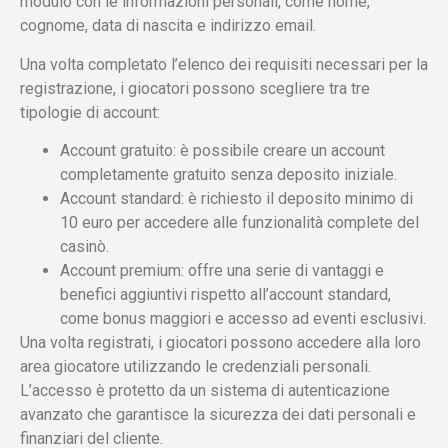
modulo con le informazioni personali, come nome,
cognome, data di nascita e indirizzo email.
Una volta completato l’elenco dei requisiti necessari per la
registrazione, i giocatori possono scegliere tra tre
tipologie di account:
Account gratuito: è possibile creare un account
completamente gratuito senza deposito iniziale.
Account standard: è richiesto il deposito minimo di
10 euro per accedere alle funzionalità complete del
casinò.
Account premium: offre una serie di vantaggi e
benefici aggiuntivi rispetto all’account standard,
come bonus maggiori e accesso ad eventi esclusivi.
Una volta registrati, i giocatori possono accedere alla loro
area giocatore utilizzando le credenziali personali.
L’accesso è protetto da un sistema di autenticazione
avanzato che garantisce la sicurezza dei dati personali e
finanziari del cliente.