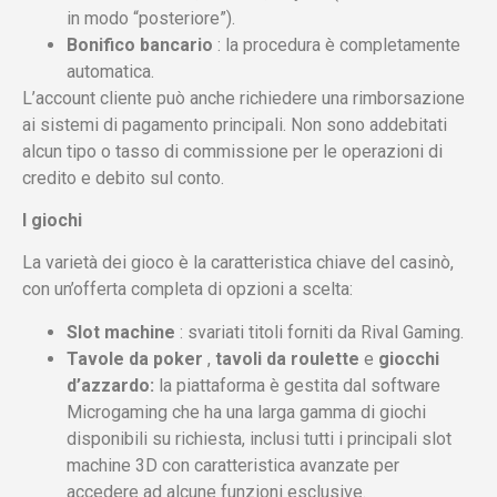
in modo “posteriore”).
Bonifico bancario
: la procedura è completamente
automatica.
L’account cliente può anche richiedere una rimborsazione
ai sistemi di pagamento principali. Non sono addebitati
alcun tipo o tasso di commissione per le operazioni di
credito e debito sul conto.
I giochi
La varietà dei gioco è la caratteristica chiave del casinò,
con un’offerta completa di opzioni a scelta:
Slot machine
: svariati titoli forniti da Rival Gaming.
Tavole da poker
,
tavoli da roulette
e
giocchi
d’azzardo:
la piattaforma è gestita dal software
Microgaming che ha una larga gamma di giochi
disponibili su richiesta, inclusi tutti i principali slot
machine 3D con caratteristica avanzate per
accedere ad alcune funzioni esclusive.