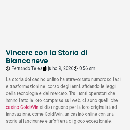
Vincere con la Storia di
Biancaneve
Fernando Teles
julho 9, 2026
8:56 am
La storia dei casinò online ha attraversato numerose fasi
e trasformazioni nel corso degli anni, sfidando le leggi
della tecnologia e del mercato. Tra i tanti operatori che
hanno fatto la loro comparsa sul web, ci sono quelli che
casino GoldiWin
si distinguono per la loro originalità ed
innovazione, come GoldiWin, un casinò online con una
storia affascinante e un’offerta di gioco eccezionale.