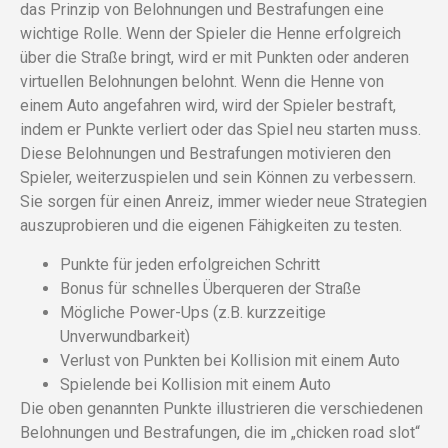
das Prinzip von Belohnungen und Bestrafungen eine
wichtige Rolle. Wenn der Spieler die Henne erfolgreich
über die Straße bringt, wird er mit Punkten oder anderen
virtuellen Belohnungen belohnt. Wenn die Henne von
einem Auto angefahren wird, wird der Spieler bestraft,
indem er Punkte verliert oder das Spiel neu starten muss.
Diese Belohnungen und Bestrafungen motivieren den
Spieler, weiterzuspielen und sein Können zu verbessern.
Sie sorgen für einen Anreiz, immer wieder neue Strategien
auszuprobieren und die eigenen Fähigkeiten zu testen.
Punkte für jeden erfolgreichen Schritt
Bonus für schnelles Überqueren der Straße
Mögliche Power-Ups (z.B. kurzzeitige
Unverwundbarkeit)
Verlust von Punkten bei Kollision mit einem Auto
Spielende bei Kollision mit einem Auto
Die oben genannten Punkte illustrieren die verschiedenen
Belohnungen und Bestrafungen, die im „chicken road slot“