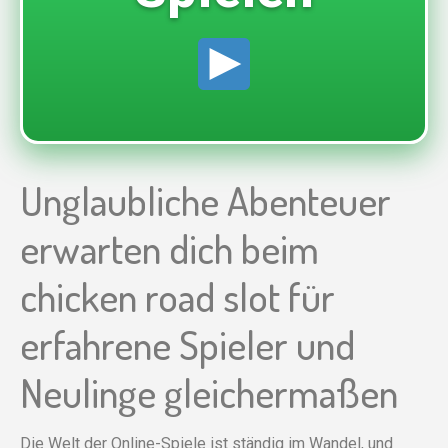
Unglaubliche Abenteuer
erwarten dich beim
chicken road slot für
erfahrene Spieler und
Neulinge gleichermaßen
Die Welt der Online-Spiele ist ständig im Wandel, und