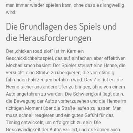
man immer wieder spielen kann, ohne dass es langweilig
wird.
Die Grundlagen des Spiels und
die Herausforderungen
Der „chicken road slot“ ist im Kern ein
Geschicklichkeitsspiel, das auf einfachen, aber effektiven
Mechanismen basiert. Der Spieler steuert eine Henne, die
versucht, eine Straße zu überqueren, die von ständig
fahrenden Fahrzeugen befahren wird. Das Ziel ist es, die
Henne sicher ans andere Ufer zu bringen, ohne von einem
Auto angefahren zu werden. Die Schwierigkeit liegt darin,
die Bewegung der Autos vorherzusehen und die Henne im
richtigen Moment über die Straße laufen zu lassen. Man
muss schnell reagieren und ein gutes Gefühl für das
Timing entwickeln, um erfolgreich zu sein. Die
Geschwindigkeit der Autos variiert, und es können auch