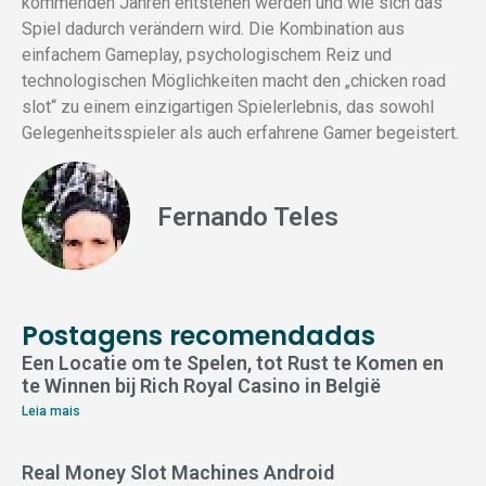
kommenden Jahren entstehen werden und wie sich das
Spiel dadurch verändern wird. Die Kombination aus
einfachem Gameplay, psychologischem Reiz und
technologischen Möglichkeiten macht den „chicken road
slot“ zu einem einzigartigen Spielerlebnis, das sowohl
Gelegenheitsspieler als auch erfahrene Gamer begeistert.
Fernando Teles
Postagens recomendadas
Een Locatie om te Spelen, tot Rust te Komen en
te Winnen bij Rich Royal Casino in België
Leia mais
Real Money Slot Machines Android