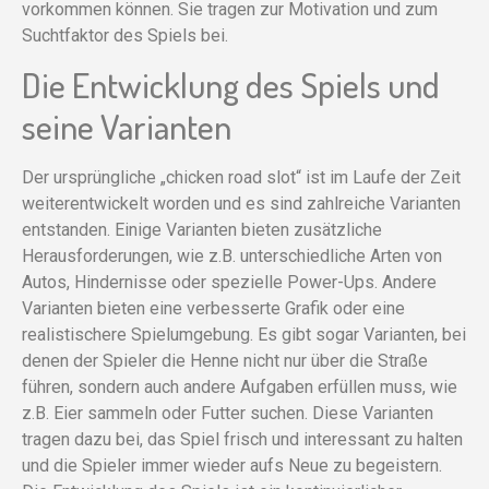
vorkommen können. Sie tragen zur Motivation und zum
Suchtfaktor des Spiels bei.
Die Entwicklung des Spiels und
seine Varianten
Der ursprüngliche „chicken road slot“ ist im Laufe der Zeit
weiterentwickelt worden und es sind zahlreiche Varianten
entstanden. Einige Varianten bieten zusätzliche
Herausforderungen, wie z.B. unterschiedliche Arten von
Autos, Hindernisse oder spezielle Power-Ups. Andere
Varianten bieten eine verbesserte Grafik oder eine
realistischere Spielumgebung. Es gibt sogar Varianten, bei
denen der Spieler die Henne nicht nur über die Straße
führen, sondern auch andere Aufgaben erfüllen muss, wie
z.B. Eier sammeln oder Futter suchen. Diese Varianten
tragen dazu bei, das Spiel frisch und interessant zu halten
und die Spieler immer wieder aufs Neue zu begeistern.