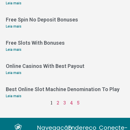
Leia mais
Free Spin No Deposit Bonuses
Leia mais
Free Slots With Bonuses
Leia mais
Online Casinos With Best Payout
Leia mais
Best Online Slot Machine Denomination To Play
Leia mais
1
2
3
4
5
Navegação
Endereço
Conecte-