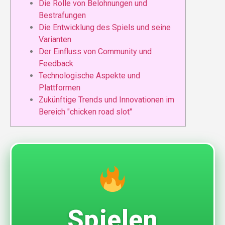
Die Rolle von Belohnungen und
Bestrafungen
Die Entwicklung des Spiels und seine
Varianten
Der Einfluss von Community und
Feedback
Technologische Aspekte und
Plattformen
Zukünftige Trends und Innovationen im
Bereich "chicken road slot"
Spielen