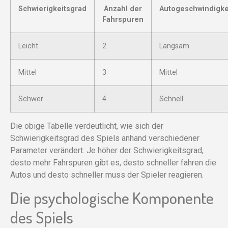
Schwierigkeitsgrad
Anzahl der
Autogeschwindigke
Fahrspuren
Leicht
2
Langsam
Mittel
3
Mittel
Schwer
4
Schnell
Die obige Tabelle verdeutlicht, wie sich der
Schwierigkeitsgrad des Spiels anhand verschiedener
Parameter verändert. Je höher der Schwierigkeitsgrad,
desto mehr Fahrspuren gibt es, desto schneller fahren die
Autos und desto schneller muss der Spieler reagieren.
Die psychologische Komponente
des Spiels