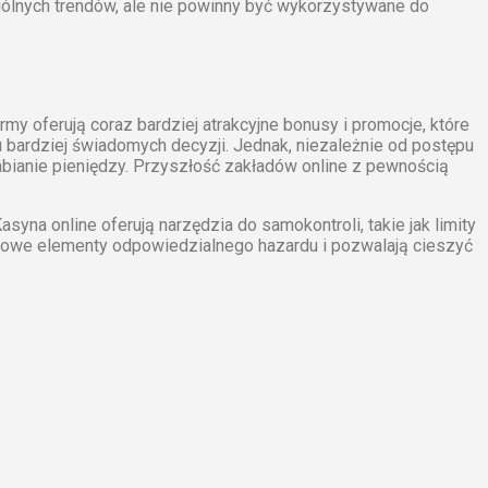
gólnych trendów, ale nie powinny być wykorzystywane do
rmy oferują coraz bardziej atrakcyjne bonusy i promocje, które
 bardziej świadomych decyzji. Jednak, niezależnie od postępu
rabianie pieniędzy. Przyszłość zakładów online z pewnością
yna online oferują narzędzia do samokontroli, takie jak limity
czowe elementy odpowiedzialnego hazardu i pozwalają cieszyć