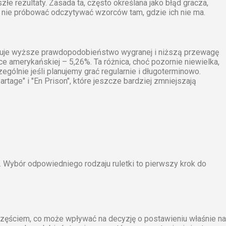
złe rezultaty. Zasada ta, często określana jako błąd gracza,
 i nie próbować odczytywać wzorców tam, gdzie ich nie ma.
oferuje wyższe prawdopodobieństwo wygranej i niższą przewagę
e amerykańskiej – 5,26%. Ta różnica, choć pozornie niewielka,
gólnie jeśli planujemy grać regularnie i długoterminowo.
rtage" i "En Prison", które jeszcze bardziej zmniejszają
ą. Wybór odpowiedniego rodzaju ruletki to pierwszy krok do
szczęściem, co może wpływać na decyzję o postawieniu właśnie na