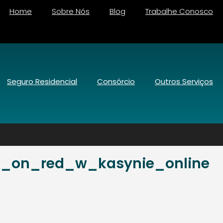
Home
Sobre Nós
Blog
Trabalhe Conosco
Seguro Residencial
Consórcio
Outros Serviços
t_on_red_w_kasynie_online