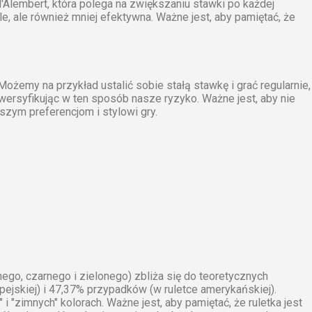
'Alembert, która polega na zwiększaniu stawki po każdej
le, ale również mniej efektywna. Ważne jest, aby pamiętać, że
żemy na przykład ustalić sobie stałą stawkę i grać regularnie,
ywersyfikując w ten sposób nasze ryzyko. Ważne jest, aby nie
aszym preferencjom i stylowi gry.
go, czarnego i zielonego) zbliża się do teoretycznych
ejskiej) i 47,37% przypadków (w ruletce amerykańskiej).
 "zimnych" kolorach. Ważne jest, aby pamiętać, że ruletka jest