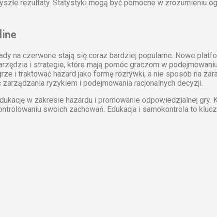
zyszłe rezultaty. Statystyki mogą być pomocne w zrozumieniu o
line
ady na czerwone stają się coraz bardziej popularne. Nowe platfo
arzędzia i strategie, które mają pomóc graczom w podejmowaniu
rze i traktować hazard jako formę rozrywki, a nie sposób na za
 zarządzania ryzykiem i podejmowania racjonalnych decyzji.
ukację w zakresie hazardu i promowanie odpowiedzialnej gry. Kas
kontrolowaniu swoich zachowań. Edukacja i samokontrola to klu