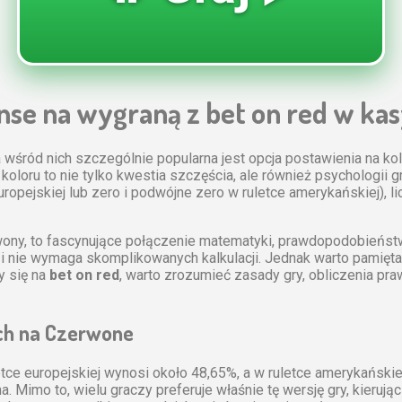
nse na wygraną z bet on red w kas
a wśród nich szczególnie popularna jest opcja postawienia na ko
loru to nie tylko kwestia szczęścia, ale również psychologii gry 
opejskiej lub zero i podwójne zero w ruletce amerykańskiej), li
wony, to fascynujące połączenie matematyki, prawdopodobieństwa 
i nie wymaga skomplikowanych kalkulacji. Jednak warto pamiętać,
y się na
bet on red
, warto zrozumieć zasady gry, obliczenia p
ch na Czerwone
e europejskiej wynosi około 48,65%, a w ruletce amerykańskie
. Mimo to, wielu graczy preferuje właśnie tę wersję gry, kieru