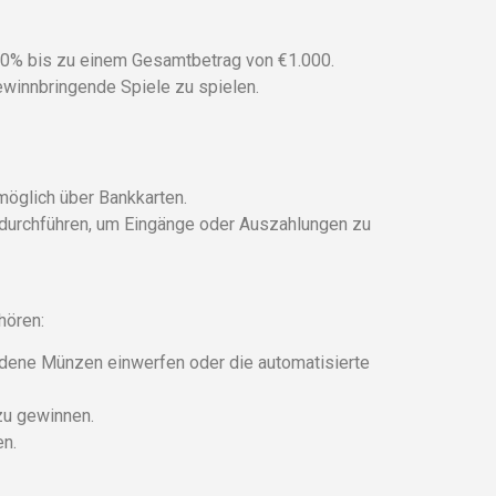
100% bis zu einem Gesamtbetrag von €1.000.
 gewinnbringende Spiele zu spielen.
möglich über Bankkarten.
n durchführen, um Eingänge oder Auszahlungen zu
hören:
edene Münzen einwerfen oder die automatisierte
zu gewinnen.
en.