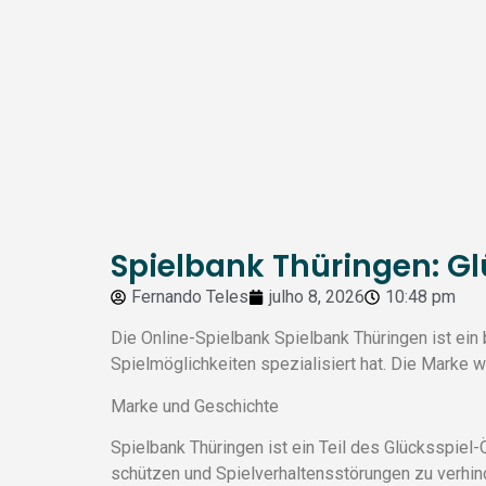
Spielbank Thüringen: Gl
Fernando Teles
julho 8, 2026
10:48 pm
Die Online-Spielbank Spielbank Thüringen ist ein
Spielmöglichkeiten spezialisiert hat. Die Marke w
Marke und Geschichte
Spielbank Thüringen ist ein Teil des Glücksspiel
schützen und Spielverhaltensstörungen zu verhi