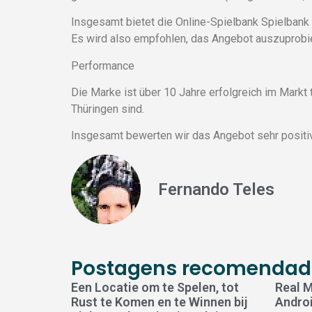
Insgesamt bietet die Online-Spielbank Spielbank
Es wird also empfohlen, das Angebot auszuprobi
Performance
Die Marke ist über 10 Jahre erfolgreich im Markt 
Thüringen sind.
Insgesamt bewerten wir das Angebot sehr positiv
Fernando Teles
Postagens recomendad
Een Locatie om te Spelen, tot
Real 
Rust te Komen en te Winnen bij
Andro