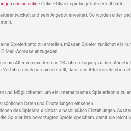
ringen casino online
Online-Glücksspielangebots erteilt hatte.
weiterentwickelt und sein Angebot erweitert. So wurden unter an
tellt.
eine Spielerkonto zu erstellen, müssen Spieler zunächst ein Kund
e E-Mail-Adresse anzugeben.
sonen im Alter von mindestens 18 Jahren Zugang zu dem Angebot 
es Verfahren, welches sicherstellt, dass das Alter korrekt überg
nen und Möglichkeiten, um ein unterhaltsames Spielerlebnis zu e
 persönlichen Daten und Einstellungen einsehen.
ktionen des Spielers sichtbar, einschließlich Einzahlungen, Aus
 die Spieler ihre bevorzugten Spiele speichern, damit sie leicht