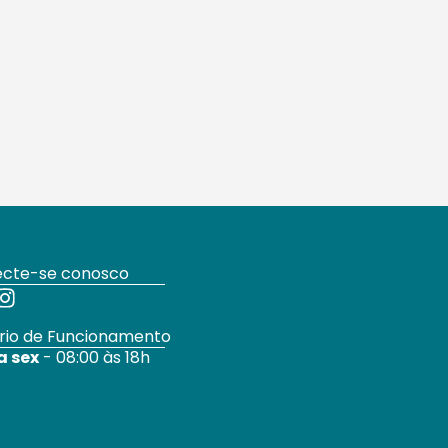
cte-se conosco
rio de Funcionamento
a sex
- 08:00 às 18h