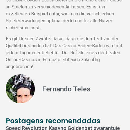
an Spielen zu verschiedenen Anlässen. Es ist ein
exzellentes Beispiel dafür, wie man die verschiednen
Spielererwartungen optimal deckt und für alle Nutzer
sicher sein lässt.
Es gibt keinen Zweifel daran, dass sie den Test von der
Qualität bestanden hat: Das Casino Baden-Baden wird mit
jedem Tag immer beliebter. Der Ruf als eines der besten
Online-Casinos in Europa bleibt auch zukünftig
ungebrochen!
Fernando Teles
Postagens recomendadas
Speed Revolution Kasyno Goldenbet gwarantuje