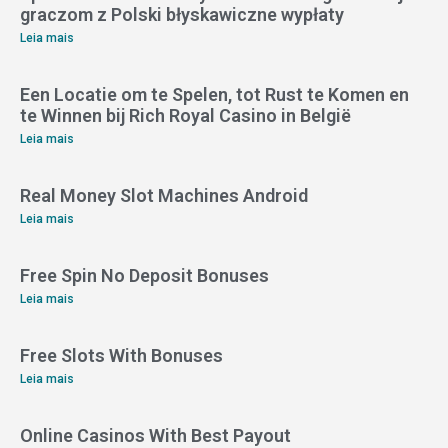
graczom z Polski błyskawiczne wypłaty
Leia mais
Een Locatie om te Spelen, tot Rust te Komen en
te Winnen bij Rich Royal Casino in België
Leia mais
Real Money Slot Machines Android
Leia mais
Free Spin No Deposit Bonuses
Leia mais
Free Slots With Bonuses
Leia mais
Online Casinos With Best Payout