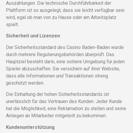
Auszahlungen. Die technische Durchführbarkeit der
Plattform ist so ausgelegt, dass sie leicht verfügbar sein
wird, egal ob man von zu Hause oder am Arbeitsplatz
spielt.
Sicherheit und Lizenzen
Der Sicherheitsstandard des Casino Baden-Baden wurde
durch mehrere Regulierungsbehörden überprüft. Das
Hauptziel besteht darin, eine sichere Umgebung für jeden
Spieler abzuschaffen. Sie versichern auf ihrer Website,
dass alle Informationen und Transaktionen streng
geschützt werden.
Die Einhaltung der hohen Sicherheitsstandards ist
unerlässlich für das Vertrauen des Kunden. Jeder Kunde
hat die Möglichkeit, eine Reklamation zu stellen und seine
Anliegen an Mitarbeiter mitgeteilt zu bekommen.
Kundenunterstützung