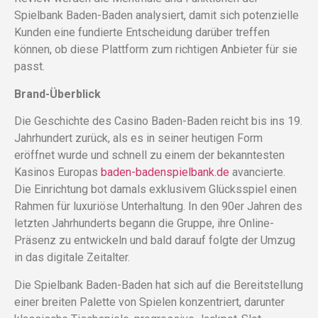
Spielbank Baden-Baden analysiert, damit sich potenzielle
Kunden eine fundierte Entscheidung darüber treffen
können, ob diese Plattform zum richtigen Anbieter für sie
passt.
Brand-Überblick
Die Geschichte des Casino Baden-Baden reicht bis ins 19.
Jahrhundert zurück, als es in seiner heutigen Form
eröffnet wurde und schnell zu einem der bekanntesten
Kasinos Europas
baden-badenspielbank.de
avancierte.
Die Einrichtung bot damals exklusivem Glücksspiel einen
Rahmen für luxuriöse Unterhaltung. In den 90er Jahren des
letzten Jahrhunderts begann die Gruppe, ihre Online-
Präsenz zu entwickeln und bald darauf folgte der Umzug
in das digitale Zeitalter.
Die Spielbank Baden-Baden hat sich auf die Bereitstellung
einer breiten Palette von Spielen konzentriert, darunter