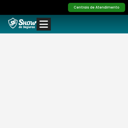
Centrais de Atendimento