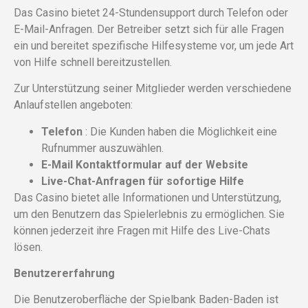
Das Casino bietet 24-Stundensupport durch Telefon oder
E-Mail-Anfragen. Der Betreiber setzt sich für alle Fragen
ein und bereitet spezifische Hilfesysteme vor, um jede Art
von Hilfe schnell bereitzustellen.
Zur Unterstützung seiner Mitglieder werden verschiedene
Anlaufstellen angeboten:
Telefon
: Die Kunden haben die Möglichkeit eine
Rufnummer auszuwählen.
E-Mail Kontaktformular auf der Website
Live-Chat-Anfragen für sofortige Hilfe
Das Casino bietet alle Informationen und Unterstützung,
um den Benutzern das Spielerlebnis zu ermöglichen. Sie
können jederzeit ihre Fragen mit Hilfe des Live-Chats
lösen.
Benutzererfahrung
Die Benutzeroberfläche der Spielbank Baden-Baden ist