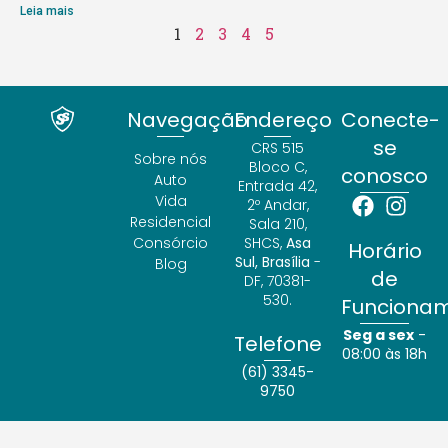
Leia mais
1
2
3
4
5
Navegação
Endereço
Conecte-
se
CRS 515
Sobre nós
Bloco C,
conosco
Auto
Entrada 42,
Vida
2º Andar,
Residencial
Sala 210,
Consórcio
SHCS,
Asa
Horário
Sul, Brasília
-
Blog
de
DF, 70381-
530.
Funciona
Seg a sex
-
Telefone
08:00 às 18h
(61) 3345-
9750