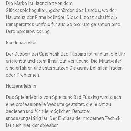
Die Marke ist lizenziert von dem
Glücksspielregulierungsbehörden des Landes, wo der
Hauptsitz der Firma befindet. Diese Lizenz schafft ein
transparentes Umfeld für alle Spieler und garantiert eine
faire Spielabwicklung.
Kundenservice
Der Support bei Spielbank Bad Füssing ist rund um die Uhr
erreichbar und steht Ihnen zur Verfügung. Die Mitarbeiter
sind erfahren und unterstützen Sie gerne bei allen Fragen
oder Problemen.
Nutzererlebnis
Das Spielerlebnis von Spielbank Bad Füssing wird durch
eine professionelle Website gestaltet, die leicht zu
bedienen und für alle möglichen Benutzer
anpassungsfähig ist. Der Einfluss der modernen Technik
ist auch hier klar ablesbar.