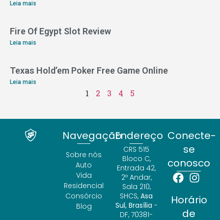
Leia mais
Fire Of Egypt Slot Review
Leia mais
Texas Hold’em Poker Free Game Online
Leia mais
1
2
3
4
5
Navegação
Endereço
Conecte-
se
CRS 515
Sobre nós
Bloco C,
conosco
Auto
Entrada 42,
Vida
2º Andar,
Residencial
Sala 210,
Consórcio
SHCS,
Asa
Horário
Sul, Brasília
-
Blog
de
DF, 70381-