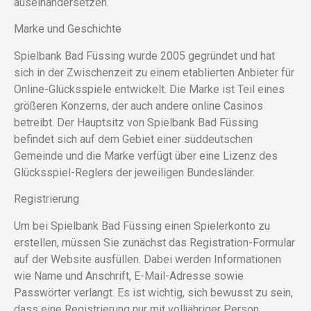
auseinandersetzen.
Marke und Geschichte
Spielbank Bad Füssing wurde 2005 gegründet und hat
sich in der Zwischenzeit zu einem etablierten Anbieter für
Online-Glücksspiele entwickelt. Die Marke ist Teil eines
größeren Konzerns, der auch andere online Casinos
betreibt. Der Hauptsitz von Spielbank Bad Füssing
befindet sich auf dem Gebiet einer süddeutschen
Gemeinde und die Marke verfügt über eine Lizenz des
Glücksspiel-Reglers der jeweiligen Bundesländer.
Registrierung
Um bei Spielbank Bad Füssing einen Spielerkonto zu
erstellen, müssen Sie zunächst das Registration-Formular
auf der Website ausfüllen. Dabei werden Informationen
wie Name und Anschrift, E-Mail-Adresse sowie
Passwörter verlangt. Es ist wichtig, sich bewusst zu sein,
dass eine Registrierung nur mit volljähriger Person