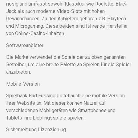
riesig und umfasst sowohl Klassiker wie Roulette, Black
Jack als auch moderne Video-Slots mit hohen
Gewinnchancen. Zu den Anbietern gehören z.B. Playtech
und Microgaming. Diese beiden sind führende Hersteller
von Online-Casino-Inhalten.
Softwareanbieter
Die Marke verwendet die Spiele der zu oben genannten
Betreiber, um eine breite Palette an Spielen für die Spieler
anzubieten.
Mobile-Version
Spielbank Bad Füssing bietet auch eine mobile Version
ihrer Website an. Mit dieser können Nutzer auf
verschiedenen Mobilgeräten wie Smartphones und
Tablets ihre Lieblingsspiele spielen.
Sicherheit und Lizenzierung