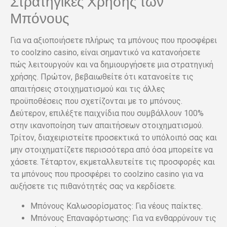
Στρατηγικές Χρήσης των
Μπόνους
Για να αξιοποιήσετε πλήρως τα μπόνους που προσφέρει
το coolzino casino, είναι σημαντικό να κατανοήσετε
πώς λειτουργούν και να δημιουργήσετε μια στρατηγική
χρήσης. Πρώτον, βεβαιωθείτε ότι κατανοείτε τις
απαιτήσεις στοιχηματισμού και τις άλλες
προϋποθέσεις που σχετίζονται με το μπόνους.
Δεύτερον, επιλέξτε παιχνίδια που συμβάλλουν 100%
στην ικανοποίηση των απαιτήσεων στοιχηματισμού.
Τρίτον, διαχειριστείτε προσεκτικά το υπόλοιπό σας και
μην στοιχηματίζετε περισσότερα από όσα μπορείτε να
χάσετε. Τέταρτον, εκμεταλλευτείτε τις προσφορές και
τα μπόνους που προσφέρει το coolzino casino για να
αυξήσετε τις πιθανότητές σας να κερδίσετε.
Μπόνους Καλωσορίσματος: Για νέους παίκτες.
Μπόνους Επαναφόρτωσης: Για να ενθαρρύνουν τις