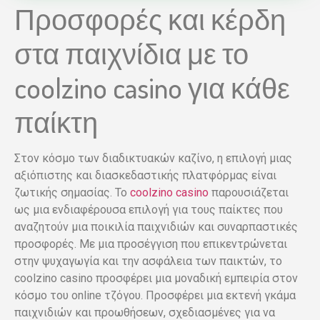
Προσφορές και κέρδη
στα παιχνίδια με το
coolzino casino για κάθε
παίκτη
Στον κόσμο των διαδικτυακών καζίνο, η επιλογή μιας
αξιόπιστης και διασκεδαστικής πλατφόρμας είναι
ζωτικής σημασίας. Το
coolzino casino
παρουσιάζεται
ως μια ενδιαφέρουσα επιλογή για τους παίκτες που
αναζητούν μια ποικιλία παιχνιδιών και συναρπαστικές
προσφορές. Με μια προσέγγιση που επικεντρώνεται
στην ψυχαγωγία και την ασφάλεια των παικτών, το
coolzino casino προσφέρει μια μοναδική εμπειρία στον
κόσμο του online τζόγου. Προσφέρει μια εκτενή γκάμα
παιχνιδιών και προωθήσεων, σχεδιασμένες για να