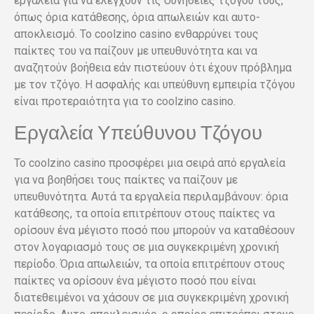
εργαλεία για να ελέγχουν τις συνήθειες τζόγου τους,
όπως όρια κατάθεσης, όρια απωλειών και αυτο-
αποκλεισμό. Το coolzino casino ενθαρρύνει τους
παίκτες του να παίζουν με υπευθυνότητα και να
αναζητούν βοήθεια εάν πιστεύουν ότι έχουν πρόβλημα
με τον τζόγο. Η ασφαλής και υπεύθυνη εμπειρία τζόγου
είναι προτεραιότητα για το coolzino casino.
Εργαλεία Υπεύθυνου Τζόγου
Το coolzino casino προσφέρει μια σειρά από εργαλεία
για να βοηθήσει τους παίκτες να παίζουν με
υπευθυνότητα. Αυτά τα εργαλεία περιλαμβάνουν: όρια
κατάθεσης, τα οποία επιτρέπουν στους παίκτες να
ορίσουν ένα μέγιστο ποσό που μπορούν να καταθέσουν
στον λογαριασμό τους σε μια συγκεκριμένη χρονική
περίοδο. Όρια απωλειών, τα οποία επιτρέπουν στους
παίκτες να ορίσουν ένα μέγιστο ποσό που είναι
διατεθειμένοι να χάσουν σε μια συγκεκριμένη χρονική