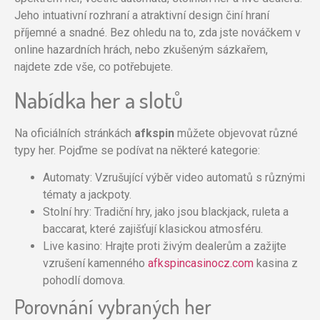
Jeho intuativní rozhraní a atraktivní design činí hraní
příjemné a snadné. Bez ohledu na to, zda jste nováčkem v
online hazardních hrách, nebo zkušeným sázkařem,
najdete zde vše, co potřebujete.
Nabídka her a slotů
Na oficiálních stránkách
afkspin
můžete objevovat různé
typy her. Pojďme se podívat na některé kategorie:
Automaty: Vzrušující výběr video automatů s různými
tématy a jackpoty.
Stolní hry: Tradiční hry, jako jsou blackjack, ruleta a
baccarat, které zajišťují klasickou atmosféru.
Live kasino: Hrajte proti živým dealerům a zažijte
vzrušení kamenného
afkspincasinocz.com
kasina z
pohodlí domova.
Porovnání vybraných her