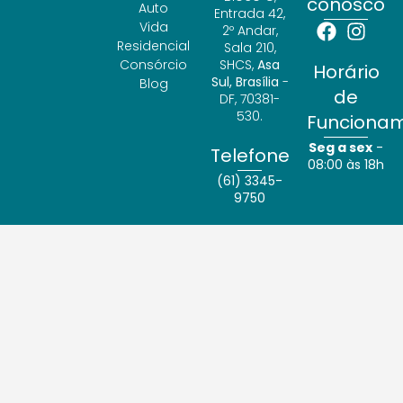
conosco
Auto
Entrada 42,
Vida
2º Andar,
Residencial
Sala 210,
Consórcio
SHCS,
Asa
Horário
Sul, Brasília
-
Blog
de
DF, 70381-
530.
Funciona
Seg a sex
-
Telefone
08:00 às 18h
(61) 3345-
9750