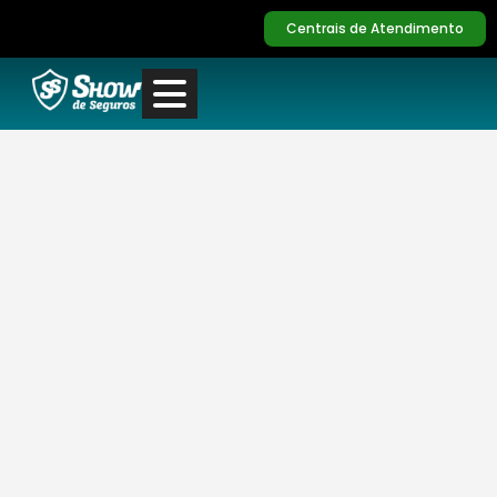
Centrais de Atendimento