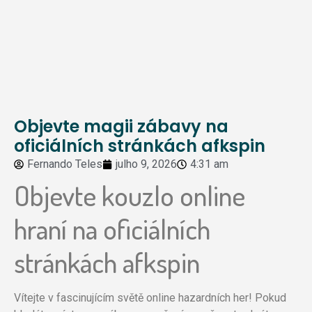
Objevte magii zábavy na
oficiálních stránkách afkspin
Fernando Teles
julho 9, 2026
4:31 am
Objevte kouzlo online
hraní na oficiálních
stránkách afkspin
Vítejte v fascinujícím světě online hazardních her! Pokud