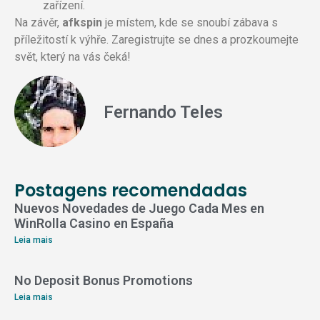
zařízení.
Na závěr,
afkspin
je místem, kde se snoubí zábava s
příležitostí k výhře. Zaregistrujte se dnes a prozkoumejte
svět, který na vás čeká!
Fernando Teles
Postagens recomendadas
Nuevos Novedades de Juego Cada Mes en
WinRolla Casino en España
Leia mais
No Deposit Bonus Promotions
Leia mais