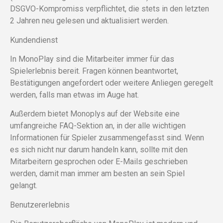
DSGVO-Kompromiss verpflichtet, die stets in den letzten
2 Jahren neu gelesen und aktualisiert werden.
Kundendienst
In MonoPlay sind die Mitarbeiter immer für das
Spielerlebnis bereit. Fragen können beantwortet,
Bestätigungen angefordert oder weitere Anliegen geregelt
werden, falls man etwas im Auge hat.
Außerdem bietet Monoplys auf der Website eine
umfangreiche FAQ-Sektion an, in der alle wichtigen
Informationen für Spieler zusammengefasst sind. Wenn
es sich nicht nur darum handeln kann, sollte mit den
Mitarbeitern gesprochen oder E-Mails geschrieben
werden, damit man immer am besten an sein Spiel
gelangt.
Benutzererlebnis