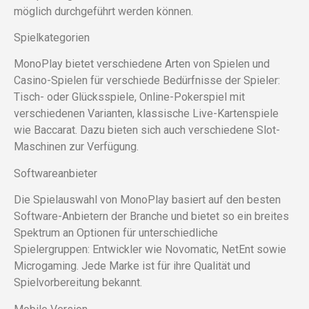
möglich durchgeführt werden können.
Spielkategorien
MonoPlay bietet verschiedene Arten von Spielen und
Casino-Spielen für verschiede Bedürfnisse der Spieler:
Tisch- oder Glücksspiele, Online-Pokerspiel mit
verschiedenen Varianten, klassische Live-Kartenspiele
wie Baccarat. Dazu bieten sich auch verschiedene Slot-
Maschinen zur Verfügung.
Softwareanbieter
Die Spielauswahl von MonoPlay basiert auf den besten
Software-Anbietern der Branche und bietet so ein breites
Spektrum an Optionen für unterschiedliche
Spielergruppen: Entwickler wie Novomatic, NetEnt sowie
Microgaming. Jede Marke ist für ihre Qualität und
Spielvorbereitung bekannt.