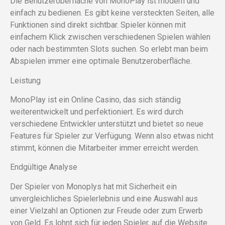
Die Benutzeroberfläche von MonoPlay ist modern und
einfach zu bedienen. Es gibt keine versteckten Seiten, alle
Funktionen sind direkt sichtbar. Spieler können mit
einfachem Klick zwischen verschiedenen Spielen wählen
oder nach bestimmten Slots suchen. So erlebt man beim
Abspielen immer eine optimale Benutzeroberfläche.
Leistung
MonoPlay ist ein Online Casino, das sich ständig
weiterentwickelt und perfektioniert. Es wird durch
verschiedene Entwickler unterstützt und bietet so neue
Features für Spieler zur Verfügung. Wenn also etwas nicht
stimmt, können die Mitarbeiter immer erreicht werden.
Endgültige Analyse
Der Spieler von Monoplys hat mit Sicherheit ein
unvergleichliches Spielerlebnis und eine Auswahl aus
einer Vielzahl an Optionen zur Freude oder zum Erwerb
von Geld. Es lohnt sich für jeden Spieler, auf die Website