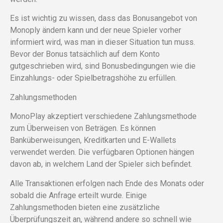
Es ist wichtig zu wissen, dass das Bonusangebot von
Monoply ändern kann und der neue Spieler vorher
informiert wird, was man in dieser Situation tun muss.
Bevor der Bonus tatsächlich auf dem Konto
gutgeschrieben wird, sind Bonusbedingungen wie die
Einzahlungs- oder Spielbetragshöhe zu erfüllen.
Zahlungsmethoden
MonoPlay akzeptiert verschiedene Zahlungsmethode
zum Überweisen von Beträgen. Es können
Banküberweisungen, Kreditkarten und E-Wallets
verwendet werden. Die verfügbaren Optionen hängen
davon ab, in welchem Land der Spieler sich befindet.
Alle Transaktionen erfolgen nach Ende des Monats oder
sobald die Anfrage erteilt wurde. Einige
Zahlungsmethoden bieten eine zusätzliche
Überprüfungszeit an, während andere so schnell wie