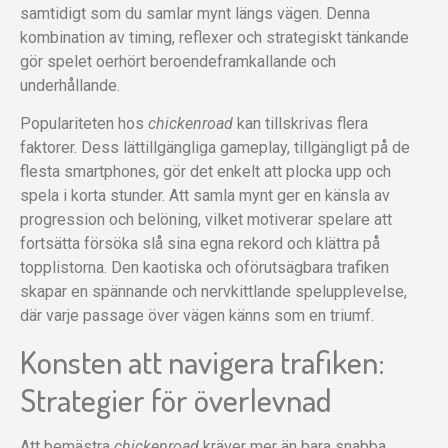
samtidigt som du samlar mynt längs vägen. Denna
kombination av timing, reflexer och strategiskt tänkande
gör spelet oerhört beroendeframkallande och
underhållande.
Populariteten hos
chickenroad
kan tillskrivas flera
faktorer. Dess lättillgängliga gameplay, tillgängligt på de
flesta smartphones, gör det enkelt att plocka upp och
spela i korta stunder. Att samla mynt ger en känsla av
progression och belöning, vilket motiverar spelare att
fortsätta försöka slå sina egna rekord och klättra på
topplistorna. Den kaotiska och oförutsägbara trafiken
skapar en spännande och nervkittlande spelupplevelse,
där varje passage över vägen känns som en triumf.
Konsten att navigera trafiken:
Strategier för överlevnad
Att bemästra
chickenroad
kräver mer än bara snabba