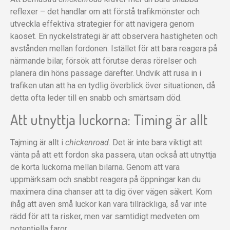
reflexer – det handlar om att förstå trafikmönster och
utveckla effektiva strategier för att navigera genom
kaoset. En nyckelstrategi är att observera hastigheten och
avstånden mellan fordonen. Istället för att bara reagera på
närmande bilar, försök att förutse deras rörelser och
planera din höns passage därefter. Undvik att rusa in i
trafiken utan att ha en tydlig överblick över situationen, då
detta ofta leder till en snabb och smärtsam död.
Att utnyttja luckorna: Timing är allt
Tajming är allt i
chickenroad
. Det är inte bara viktigt att
vänta på att ett fordon ska passera, utan också att utnyttja
de korta luckorna mellan bilarna. Genom att vara
uppmärksam och snabbt reagera på öppningar kan du
maximera dina chanser att ta dig över vägen säkert. Kom
ihåg att även små luckor kan vara tillräckliga, så var inte
rädd för att ta risker, men var samtidigt medveten om
potentiella faror.