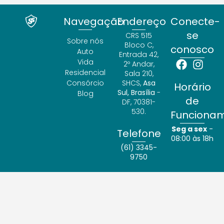
Navegação
Endereço
Conecte-
se
CRS 515
Sobre nós
Bloco C,
conosco
Auto
Entrada 42,
Vida
2º Andar,
Residencial
Sala 210,
Consórcio
SHCS,
Asa
Horário
Sul, Brasília
-
Blog
de
DF, 70381-
530.
Funciona
Seg a sex
-
Telefone
08:00 às 18h
(61) 3345-
9750