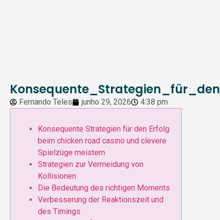
Konsequente_Strategien_für_de
Fernando Teles
junho 29, 2026
4:38 pm
Konsequente Strategien für den Erfolg
beim chicken road casino und clevere
Spielzüge meistern
Strategien zur Vermeidung von
Kollisionen
Die Bedeutung des richtigen Moments
Verbesserung der Reaktionszeit und
des Timings