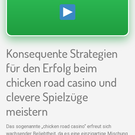
Konsequente Strategien
für den Erfolg beim
chicken road casino und
clevere Spielzüge
meistern
Das sogenannte „chicken road casino“ erfreut sich
wachsender Beliebtheit, da es eine einzigartige Mischung