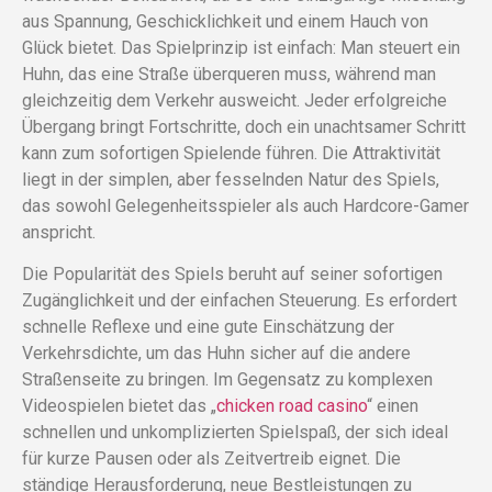
aus Spannung, Geschicklichkeit und einem Hauch von
Glück bietet. Das Spielprinzip ist einfach: Man steuert ein
Huhn, das eine Straße überqueren muss, während man
gleichzeitig dem Verkehr ausweicht. Jeder erfolgreiche
Übergang bringt Fortschritte, doch ein unachtsamer Schritt
kann zum sofortigen Spielende führen. Die Attraktivität
liegt in der simplen, aber fesselnden Natur des Spiels,
das sowohl Gelegenheitsspieler als auch Hardcore-Gamer
anspricht.
Die Popularität des Spiels beruht auf seiner sofortigen
Zugänglichkeit und der einfachen Steuerung. Es erfordert
schnelle Reflexe und eine gute Einschätzung der
Verkehrsdichte, um das Huhn sicher auf die andere
Straßenseite zu bringen. Im Gegensatz zu komplexen
Videospielen bietet das „
chicken road casino
“ einen
schnellen und unkomplizierten Spielspaß, der sich ideal
für kurze Pausen oder als Zeitvertreib eignet. Die
ständige Herausforderung, neue Bestleistungen zu