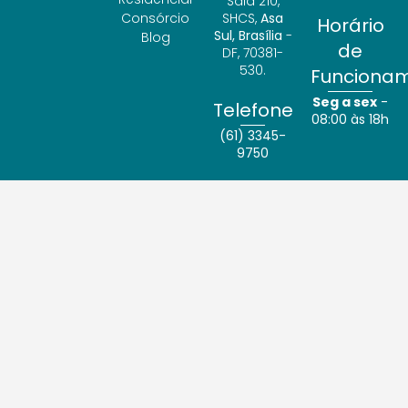
Sala 210,
Consórcio
SHCS,
Asa
Horário
Sul, Brasília
-
Blog
de
DF, 70381-
530.
Funciona
Seg a sex
-
Telefone
08:00 às 18h
(61) 3345-
9750