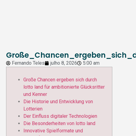
Große_Chancen_ergeben_sich_dur
Fernando Teles
julho 8, 2026
5:00 am
Große Chancen ergeben sich durch
lotto land für ambitionierte Glücksritter
und Kenner
Die Historie und Entwicklung von
Lotterien
Der Einfluss digitaler Technologien
Die Besonderheiten von lotto land
Innovative Spielformate und