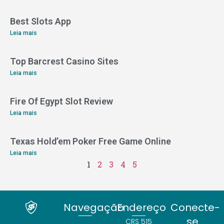
Best Slots App
Leia mais
Top Barcrest Casino Sites
Leia mais
Fire Of Egypt Slot Review
Leia mais
Texas Hold’em Poker Free Game Online
Leia mais
1
2
3
4
5
Navegação
Endereço
Conecte-
se
CRS 515