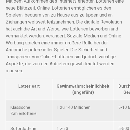
Mit dem Aufkommen des Internets erlebten Lotterien eine
neue Blütezeit. Online-Lotterien ermöglichen es den
Spielern, bequem von zu Hause aus zu tippen und an
Ziehungen weltweit teilzunehmen. Die digitale Revolution
hat auch die Art und Weise, wie Lotterien beworben und
vermarktet werden, verändert. Soziale Medien und Online-
Werbung spielen eine immer größere Rolle bei der
Ansprache potenzieller Spieler. Die Sicherheit und
Transparenz von Online-Lotterien sind jedoch wichtige
Aspekte, die von den Anbietern gewährleistet werden
müssen.
Lotterieart
Gewinnwahrscheinlichkeit
Durch
(ungefähr)
Ge
Klassische
1 zu 140 Millionen
5-10 M
Zahlenlotterie
Sofortlotterie
1 zu 3
5-500