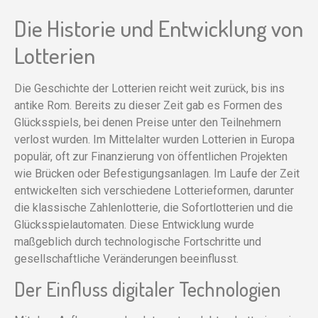
Die Historie und Entwicklung von
Lotterien
Die Geschichte der Lotterien reicht weit zurück, bis ins
antike Rom. Bereits zu dieser Zeit gab es Formen des
Glücksspiels, bei denen Preise unter den Teilnehmern
verlost wurden. Im Mittelalter wurden Lotterien in Europa
populär, oft zur Finanzierung von öffentlichen Projekten
wie Brücken oder Befestigungsanlagen. Im Laufe der Zeit
entwickelten sich verschiedene Lotterieformen, darunter
die klassische Zahlenlotterie, die Sofortlotterien und die
Glücksspielautomaten. Diese Entwicklung wurde
maßgeblich durch technologische Fortschritte und
gesellschaftliche Veränderungen beeinflusst.
Der Einfluss digitaler Technologien