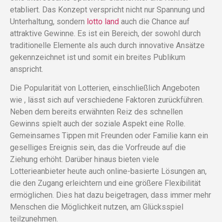
etabliert. Das Konzept verspricht nicht nur Spannung und
Unterhaltung, sondern
lotto land
auch die Chance auf
attraktive Gewinne. Es ist ein Bereich, der sowohl durch
traditionelle Elemente als auch durch innovative Ansätze
gekennzeichnet ist und somit ein breites Publikum
anspricht.
Die Popularität von Lotterien, einschließlich Angeboten
wie
, lässt sich auf verschiedene Faktoren zurückführen.
Neben dem bereits erwähnten Reiz des schnellen
Gewinns spielt auch der soziale Aspekt eine Rolle.
Gemeinsames Tippen mit Freunden oder Familie kann ein
geselliges Ereignis sein, das die Vorfreude auf die
Ziehung erhöht. Darüber hinaus bieten viele
Lotterieanbieter heute auch online-basierte Lösungen an,
die den Zugang erleichtern und eine größere Flexibilität
ermöglichen. Dies hat dazu beigetragen, dass immer mehr
Menschen die Möglichkeit nutzen, am Glücksspiel
teilzunehmen.