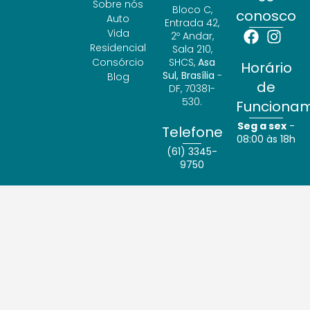
Sobre nós
Bloco C,
conosco
Auto
Entrada 42,
Vida
2º Andar,
Residencial
Sala 210,
Consórcio
SHCS,
Asa
Horário
Sul, Brasília
-
Blog
de
DF, 70381-
530.
Funciona
Seg a sex
-
Telefone
08:00 às 18h
(61) 3345-
9750