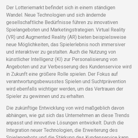
Der Lotteriemarkt befindet sich in einem ständigen
Wandel. Neue Technologien und sich ändernde
gesellschaftliche Bedürfnisse führen zu innovativen
Spielangeboten und Marketingstrategien. Virtual Reality
(VR) und Augmented Reality (AR) bieten beispielsweise
neue Möglichkeiten, das Spielerlebnis noch immersiver
und interaktiver zu gestalten. Auch die Nutzung von
künstlicher Intelligenz (KI) zur Personalisierung von
Angeboten und zur Verbesserung des Kundenservice wird
in Zukunft eine größere Rolle spielen. Der Fokus auf
verantwortungsbewusstes Spielen und Suchtprävention
wird ebenfalls wichtiger werden, um das Vertrauen der
Spieler zu gewinnen und zu erhalten.
Die zukünftige Entwicklung von
wird maßgeblich davon
abhängen, wie gut sich das Unternehmen an diese Trends
anpasst und innovative Lösungen entwickelt. Durch die
Integration neuer Technologien, die Erweiterung des
Spielangebots und die Stärkung des Kundenservice kann