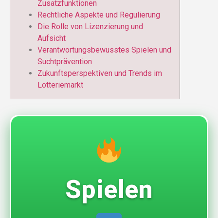
Zusatzfunktionen
Rechtliche Aspekte und Regulierung
Die Rolle von Lizenzierung und
Aufsicht
Verantwortungsbewusstes Spielen und
Suchtprävention
Zukunftsperspektiven und Trends im
Lotteriemarkt
Spielen