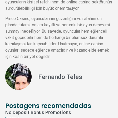
oyuncuların kişisel refahı hem de online casino sektörünün
sürdürülebilirliği için büyük önem taşıyor.
Pinco Casino, oyuncularının güvenliğini ve refahını ön
planda tutarak onlara keyifli ve sorumlu bir oyun deneyimi
sunmayı hedefliyor. Bu sayede, oyuncular hem eğlenceli
vakit geçirebilir hem de herhangi bir olumsuz durumla
karşılaşmaktan kaçınabilirler. Unutmayın, online casino
oyunları sadece eğlence amaçlıdır ve kazanç elde etmek
için kesin bir yol değildir.
Fernando Teles
Postagens recomendadas
No Deposit Bonus Promotions