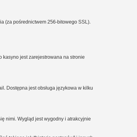
ania (za pośrednictwem 256-bitowego SSL).
 kasyno jest zarejestrowana na stronie
il. Dostępna jest obsługa językowa w kilku
ę nimi. Wygląd jest wygodny i atrakcyjnie