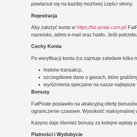
powtarzał się na każdej możliwej części strony.
Rejestracja
Aby założyć konto w
https://fat-pirate.com.pl/
FatP
nazwisko, adres e-mail oraz hasło. Jeśli potrze
Cechy Konta
Po weryfikacji konta (co zajmuje zaledwie kilka
historie transakcji,
szczegółowe dane o gierach, które graliśmy
wyróżnienia specjalne na nasze najlepsze 
Bonusy
FatPirate postawiło na atrakcyjną ofertę bonusó
ograniczenie czasowe. Wysokość maksymalnej wy
Kasyno daje również bonusy za kolejne wpłaty pi
Platności i Wydobycie