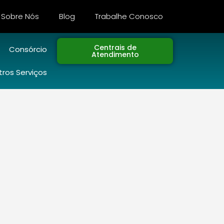
Sobre Nós
Blog
Trabalhe Conosco
Centrais de
Consórcio
Atendimento
tros Serviços