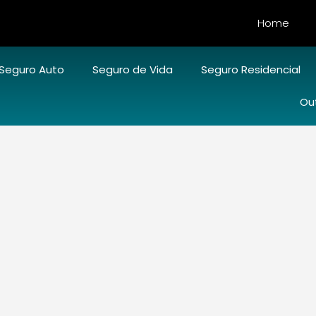
Home
Seguro Auto
Seguro de Vida
Seguro Residencial
Ou