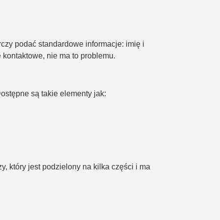
rczy podać standardowe informacje: imię i
e kontaktowe, nie ma to problemu.
ostępne są takie elementy jak:
 który jest podzielony na kilka części i ma