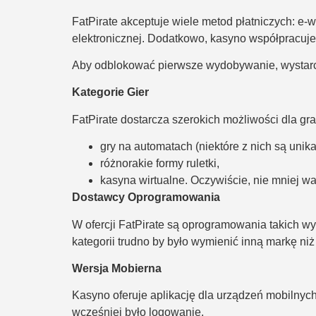
FatPirate akceptuje wiele metod płatniczych: e-w
elektronicznej. Dodatkowo, kasyno współpracuje
Aby odblokować pierwsze wydobywanie, wystarcz
Kategorie Gier
FatPirate dostarcza szerokich możliwości dla gr
gry na automatach (niektóre z nich są unik
różnorakie formy ruletki,
kasyna wirtualne. Oczywiście, nie mniej w
Dostawcy Oprogramowania
W ofercji FatPirate są oprogramowania takich wy
kategorii trudno by było wymienić inną markę niż
Wersja Mobierna
Kasyno oferuje aplikację dla urządzeń mobilnych
wcześniej było logowanie.