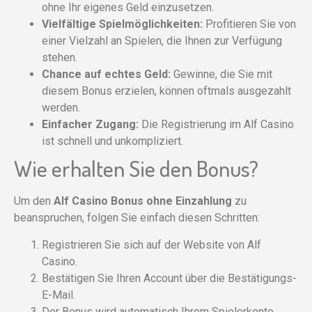
ohne Ihr eigenes Geld einzusetzen.
Vielfältige Spielmöglichkeiten:
Profitieren Sie von
einer Vielzahl an Spielen, die Ihnen zur Verfügung
stehen.
Chance auf echtes Geld:
Gewinne, die Sie mit
diesem Bonus erzielen, können oftmals ausgezahlt
werden.
Einfacher Zugang:
Die Registrierung im Alf Casino
ist schnell und unkompliziert.
Wie erhalten Sie den Bonus?
Um den
Alf Casino Bonus ohne Einzahlung
zu
beanspruchen, folgen Sie einfach diesen Schritten:
Registrieren Sie sich auf der Website von Alf
Casino.
Bestätigen Sie Ihren Account über die Bestätigungs-
E-Mail.
Der Bonus wird automatisch Ihrem Spielerkonto