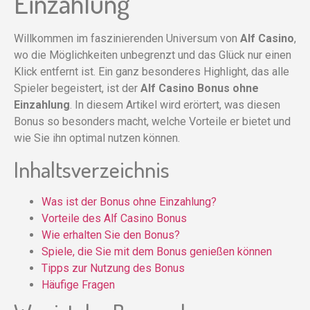
Einzahlung
Willkommen im faszinierenden Universum von
Alf Casino
,
wo die Möglichkeiten unbegrenzt und das Glück nur einen
Klick entfernt ist. Ein ganz besonderes Highlight, das alle
Spieler begeistert, ist der
Alf Casino Bonus ohne
Einzahlung
. In diesem Artikel wird erörtert, was diesen
Bonus so besonders macht, welche Vorteile er bietet und
wie Sie ihn optimal nutzen können.
Inhaltsverzeichnis
Was ist der Bonus ohne Einzahlung?
Vorteile des Alf Casino Bonus
Wie erhalten Sie den Bonus?
Spiele, die Sie mit dem Bonus genießen können
Tipps zur Nutzung des Bonus
Häufige Fragen