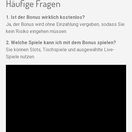
Häufige Fragen
1. Ist der Bonus wirklich kostenlos?
Ja, der Bonus wird ohne Einzahlung vergeben, sodass Sie
kein Risiko eingehen müssen.
2. Welche Spiele kann ich mit dem Bonus spielen?
Sie können Slots, Tischspiele und ausgewählte Live-
Spiele nutzen.