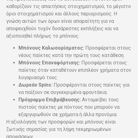
καθορίζουν τις απαιτήσεις στοιχηματισμού, το μέγιστο
όριο στοιχηματισμού και άλλους περιορισμούς. Η
γνώση αυτών των όρων είναι απαραίτητη για να
αποφευχθούν τυχόν δυσάρεστες εκπλήξεις και να
αξιοποιηθεί πλήρως το μπόνους.
Μπόνους Καλωσορίσματος:
Προσφέρεται στους
νέους παίκτες κατά την πρώτη τους κατάθεση.
Μπόνους Επαναφόρτισης:
Προσφέρεται στους
παίκτες όταν καταθέτουν επιπλέον χρήματα στον
λογαριασμό τους.
Δωρεάν Spins:
Προσφέρονται στους παίκτες για
να παίξουν σε συγκεκριμένα φρουτάκια.
Πρόγραμμα Επιβράβευσης:
Ανταμείβει τους
πιστούς παίκτες με πόντους που μπορούν να
εξαργυρωθούν σε χρήματα ή άλλα προνόμια.
Η αξιολόγηση των προσφορών και μπόνους είναι
ζωτικής σημασίας για τη λήψη τεκμηριωμένων
αποφάσεων.