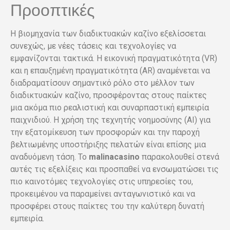
Προοπτικές
Η βιομηχανία των διαδικτυακών καζίνο εξελίσσεται
συνεχώς, με νέες τάσεις και τεχνολογίες να
εμφανίζονται τακτικά. Η εικονική πραγματικότητα (VR)
και η επαυξημένη πραγματικότητα (AR) αναμένεται να
διαδραματίσουν σημαντικό ρόλο στο μέλλον των
διαδικτυακών καζίνο, προσφέροντας στους παίκτες
μια ακόμα πιο ρεαλιστική και συναρπαστική εμπειρία
παιχνιδιού. Η χρήση της τεχνητής νοημοσύνης (AI) για
την εξατομίκευση των προσφορών και την παροχή
βελτιωμένης υποστήριξης πελατών είναι επίσης μια
αναδυόμενη τάση. Το
malinacasino
παρακολουθεί στενά
αυτές τις εξελίξεις και προσπαθεί να ενσωματώσει τις
πιο καινοτόμες τεχνολογίες στις υπηρεσίες του,
προκειμένου να παραμείνει ανταγωνιστικό και να
προσφέρει στους παίκτες του την καλύτερη δυνατή
εμπειρία.