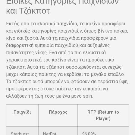
Ειδικές Κατηγορίες Παιχνιδιών
και Τζάκποτ
Εκτός από τα κλασικά παιχνίδια, το καζίνο προσφέρει
και ειδικές κατηγορίες παιχνιδιών, όπως βίντεο πόκερ,
κίνο και ξυστά. Αυτά τα παιχνίδια προσφέρουν μια
διαφορετική εμπειρία παιχνιδιού και αυξημένες
πιθανότητες νίκης. Ένα από τα πιο ελκυστικά
χαρακτηριστικά του καζίνο είναι τα προοδευτικά
τζάκποτ. Αυτά τα τζάκποτ συσσωρεύονται συνεχώς
μέχρι κάποιος παίκτης να κερδίσει το μεγάλο έπαθλο.
Τα τζάκποτ αυτά μπορούν να φτάσουν σε τεράστια ύψη,
προσφέροντας στους παίκτες την ευκαιρία να
αλλάξουν τη ζωή τους με ένα μόνο spin.
Παιχνίδι
Πάροχος
RTP (Return to
Player)
Starburst
NetEnt
96.09%