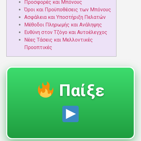
Προσφορές και Μπόνους
Όροι και Προϋποθέσεις των Μπόνους
Ασφάλεια και Υποστήριξη Πελατών
Μέθοδοι Πληρωμής και Ανάληψης
Ευθύνη στον Τζόγο και Αυτοέλεγχος
Νέες Τάσεις και Μελλοντικές
Προοπτικές
Παίξε