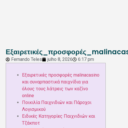
Εξαιρετικές_προσφορές_malinaca
Fernando Teles
julho 8, 2026
6:17 pm
Εξαιρετικές προσφορές malinacasino
και συναρπαστικά παιχνίδια για
όλους τους λάτρεις των καζίνο
online
Ποικιλία Παιχνιδιών και Πάροχοι
Λογισμικού
Ειδικές Κατηγορίες Παιχνιδιών και
Τζάκποτ