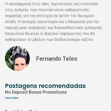
Η προσαρμογή στις νέες τεχνολογίες και η εστίαση
στις ανάγκες των παικτών είναι καθοριστικής
σημασίας για την επιτυχία σε αυτόν τον δυναμικό
κλάδο. Η συνεχής καινοτομία και η δέσμευση για την
παροχή μιας ασφαλούς και διασκεδαστικής εμπειρίας
παιχνιδιού θα είναι οι βασικοί παράγοντες που θα
καθορίσουν το μέλλον των διαδικτυακών καζίνο.
Fernando Teles
Postagens recomendadas
No Deposit Bonus Promotions
Leia mais