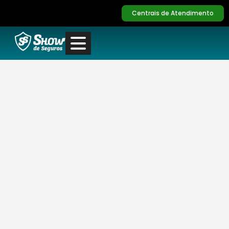
Centrais de Atendimento