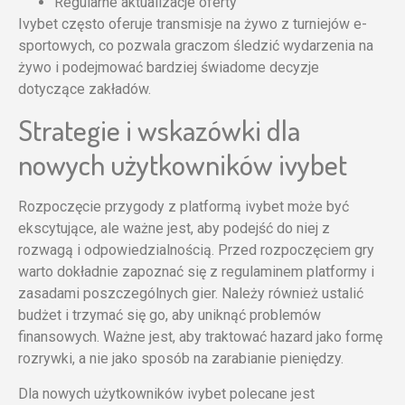
Regularne aktualizacje oferty
Ivybet często oferuje transmisje na żywo z turniejów e-
sportowych, co pozwala graczom śledzić wydarzenia na
żywo i podejmować bardziej świadome decyzje
dotyczące zakładów.
Strategie i wskazówki dla
nowych użytkowników ivybet
Rozpoczęcie przygody z platformą ivybet może być
ekscytujące, ale ważne jest, aby podejść do niej z
rozwagą i odpowiedzialnością. Przed rozpoczęciem gry
warto dokładnie zapoznać się z regulaminem platformy i
zasadami poszczególnych gier. Należy również ustalić
budżet i trzymać się go, aby uniknąć problemów
finansowych. Ważne jest, aby traktować hazard jako formę
rozrywki, a nie jako sposób na zarabianie pieniędzy.
Dla nowych użytkowników ivybet polecane jest