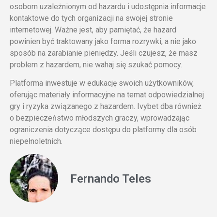
osobom uzależnionym od hazardu i udostępnia informacje
kontaktowe do tych organizacji na swojej stronie
internetowej. Ważne jest, aby pamiętać, że hazard
powinien być traktowany jako forma rozrywki, a nie jako
sposób na zarabianie pieniędzy. Jeśli czujesz, że masz
problem z hazardem, nie wahaj się szukać pomocy.
Platforma inwestuje w edukację swoich użytkowników,
oferując materiały informacyjne na temat odpowiedzialnej
gry i ryzyka związanego z hazardem. Ivybet dba również
o bezpieczeństwo młodszych graczy, wprowadzając
ograniczenia dotyczące dostępu do platformy dla osób
niepełnoletnich.
Fernando Teles