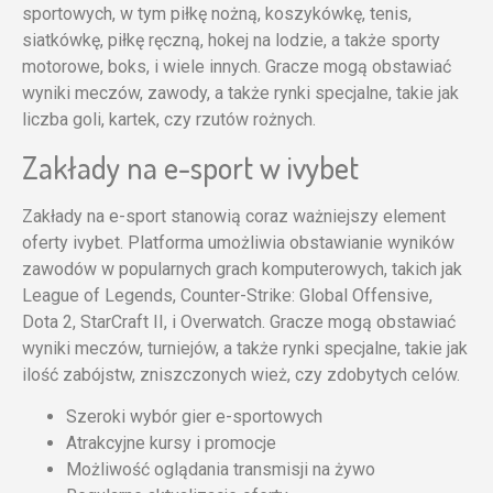
sportowych, w tym piłkę nożną, koszykówkę, tenis,
siatkówkę, piłkę ręczną, hokej na lodzie, a także sporty
motorowe, boks, i wiele innych. Gracze mogą obstawiać
wyniki meczów, zawody, a także rynki specjalne, takie jak
liczba goli, kartek, czy rzutów rożnych.
Zakłady na e-sport w ivybet
Zakłady na e-sport stanowią coraz ważniejszy element
oferty ivybet. Platforma umożliwia obstawianie wyników
zawodów w popularnych grach komputerowych, takich jak
League of Legends, Counter-Strike: Global Offensive,
Dota 2, StarCraft II, i Overwatch. Gracze mogą obstawiać
wyniki meczów, turniejów, a także rynki specjalne, takie jak
ilość zabójstw, zniszczonych wież, czy zdobytych celów.
Szeroki wybór gier e-sportowych
Atrakcyjne kursy i promocje
Możliwość oglądania transmisji na żywo