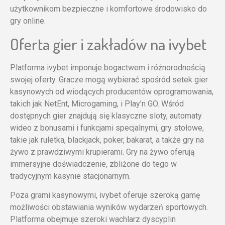
użytkownikom bezpieczne i komfortowe środowisko do
gry online.
Oferta gier i zakładów na ivybet
Platforma ivybet imponuje bogactwem i różnorodnością
swojej oferty. Gracze mogą wybierać spośród setek gier
kasynowych od wiodących producentów oprogramowania,
takich jak NetEnt, Microgaming, i Play'n GO. Wśród
dostępnych gier znajdują się klasyczne sloty, automaty
wideo z bonusami i funkcjami specjalnymi, gry stołowe,
takie jak ruletka, blackjack, poker, bakarat, a także gry na
żywo z prawdziwymi krupierami. Gry na żywo oferują
immersyjne doświadczenie, zbliżone do tego w
tradycyjnym kasynie stacjonarnym.
Poza grami kasynowymi, ivybet oferuje szeroką gamę
możliwości obstawiania wyników wydarzeń sportowych.
Platforma obejmuje szeroki wachlarz dyscyplin