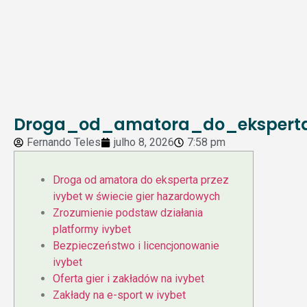
Droga_od_amatora_do_eksperta
Fernando Teles
julho 8, 2026
7:58 pm
Droga od amatora do eksperta przez
ivybet w świecie gier hazardowych
Zrozumienie podstaw działania
platformy ivybet
Bezpieczeństwo i licencjonowanie
ivybet
Oferta gier i zakładów na ivybet
Zakłady na e-sport w ivybet