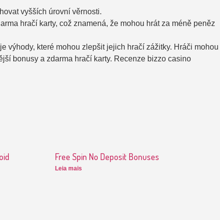
ovat vyšších úrovní věrnosti.
 zdarma hračí karty, což znamená, že mohou hrát za méně peněz
je výhody, které mohou zlepšit jejich hračí zážitky. Hráči mohou
nější bonusy a zdarma hračí karty. Recenze bizzo casino
oid
Free Spin No Deposit Bonuses
Leia mais