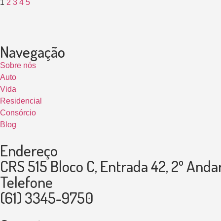
1
2
3
4
5
Navegação
Sobre nós
Auto
Vida
Residencial
Consórcio
Blog
Endereço
CRS 515 Bloco C, Entrada 42, 2º Andar
Telefone
(61) 3345-9750