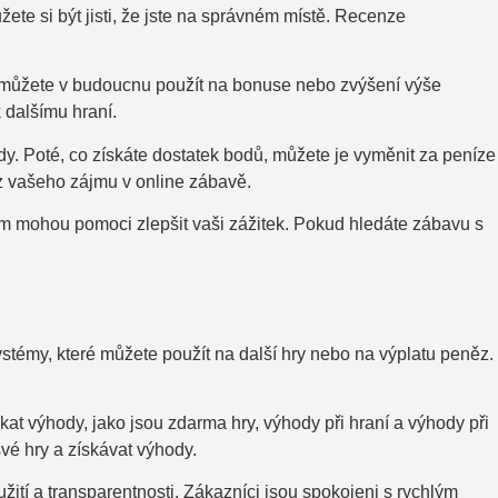
te si být jisti, že jste na správném místě. Recenze
ré můžete v budoucnu použít na bonuse nebo zvýšení výše
 dalšímu hraní.
dy. Poté, co získáte dostatek bodů, můžete je vyměnit za peníze
 z vašeho zájmu v online zábavě.
ám mohou pomoci zlepšit vaši zážitek. Pokud hledáte zábavu s
stémy, které můžete použít na další hry nebo na výplatu peněz.
t výhody, jako jsou zdarma hry, výhody při hraní a výhody při
vé hry a získávat výhody.
ití a transparentnosti. Zákazníci jsou spokojeni s rychlým