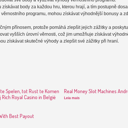
ískávat body za každou hru, kterou hrají, a tím postupně dosah
í do věrnostního programu, mohou získávat výhodnější bonusy a
tečným přínosem, protože pomáhá zlepšit jejich zážitky a poskytu
hovat vyšších úrovní věrnosti, což jim umožňuje získávat výhod
hou získávat skutečné výhody a zlepšit své zážitky při hraní.
te Spelen, tot Rust te Komen
Real Money Slot Machines Andr
 Rich Royal Casino in België
Leia mais
With Best Payout