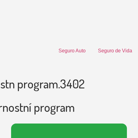
Seguro Auto
Seguro de Vida
nostn program.3402
ěrnostní program