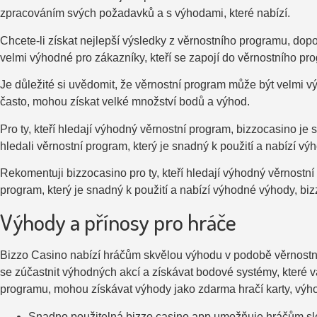
zpracováním svých požadavků a s výhodami, které nabízí.
Chcete-li získat nejlepší výsledky z věrnostního programu, dopo
velmi výhodné pro zákazníky, kteří se zapojí do věrnostního pr
Je důležité si uvědomit, že věrnostní program může být velmi vý
často, mohou získat velké množství bodů a výhod.
Pro ty, kteří hledají výhodný věrnostní program, bizzocasino j
hledali věrnostní program, který je snadný k použití a nabízí vý
Rekomentuji bizzocasino pro ty, kteří hledají výhodný věrnostn
program, který je snadný k použití a nabízí výhodné výhody, biz
Výhody a přínosy pro hráče
Bizzo Casino nabízí hráčům skvělou výhodu v podobě věrnostníh
se zúčastnit výhodných akcí a získávat bodové systémy, které v
programu, mohou získávat výhody jako zdarma hračí karty, výho
Snadno použitelná bizzo casino app umožňuje hráčům sle